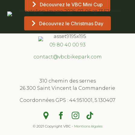
Découvrez le VBC Mini Cup
Découvrez le Christmas Day
09 80 40 00 93
contact@vbcbikepark.com
310 chemin des sernes
26 300 Saint Vincent la Commanderie
​Coordonnées GPS :
44.951001, 5.130407
© 2021 Copyright VBC -
Mentions légales